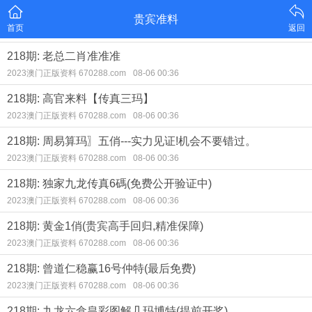
贵宾准料
首页
返回
218期: 老总二肖准准准
2023澳门正版资料 670288.com
08-06 00:36
218期: 高官来料【传真三玛】
2023澳门正版资料 670288.com
08-06 00:36
218期: 周易算玛〗五俏---实力见证!机会不要错过。
2023澳门正版资料 670288.com
08-06 00:36
218期: 独家九龙传真6碼(免费公开验证中)
2023澳门正版资料 670288.com
08-06 00:36
218期: 黄金1俏(贵宾高手回归,精准保障)
2023澳门正版资料 670288.com
08-06 00:36
218期: 曾道仁稳赢16号仲特(最后免费)
2023澳门正版资料 670288.com
08-06 00:36
218期: 九龙六盒皇彩图解几玛博特(提前开奖)