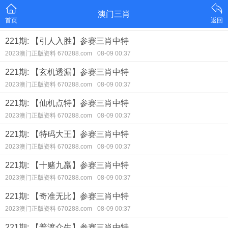
澳门三肖
首页
返回
221期: 【引人入胜】参赛三肖中特
2023澳门正版资料 670288.com
08-09 00:37
221期: 【玄机透漏】参赛三肖中特
2023澳门正版资料 670288.com
08-09 00:37
221期: 【仙机点特】参赛三肖中特
2023澳门正版资料 670288.com
08-09 00:37
221期: 【特码大王】参赛三肖中特
2023澳门正版资料 670288.com
08-09 00:37
221期: 【十赌九羸】参赛三肖中特
2023澳门正版资料 670288.com
08-09 00:37
221期: 【奇准无比】参赛三肖中特
2023澳门正版资料 670288.com
08-09 00:37
221期: 【普渡众生】参赛三肖中特