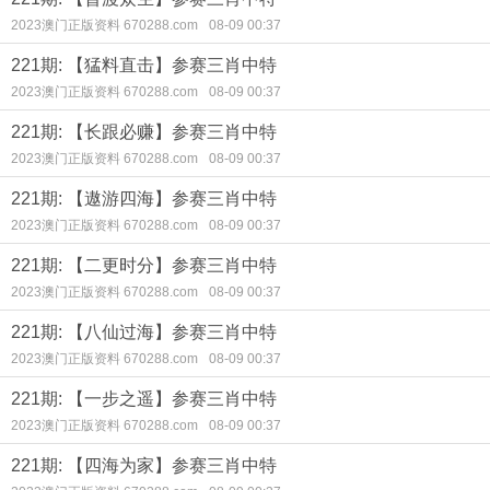
2023澳门正版资料 670288.com
08-09 00:37
221期: 【猛料直击】参赛三肖中特
2023澳门正版资料 670288.com
08-09 00:37
221期: 【长跟必赚】参赛三肖中特
2023澳门正版资料 670288.com
08-09 00:37
221期: 【遨游四海】参赛三肖中特
2023澳门正版资料 670288.com
08-09 00:37
221期: 【二更时分】参赛三肖中特
2023澳门正版资料 670288.com
08-09 00:37
221期: 【八仙过海】参赛三肖中特
2023澳门正版资料 670288.com
08-09 00:37
221期: 【一步之遥】参赛三肖中特
2023澳门正版资料 670288.com
08-09 00:37
221期: 【四海为家】参赛三肖中特