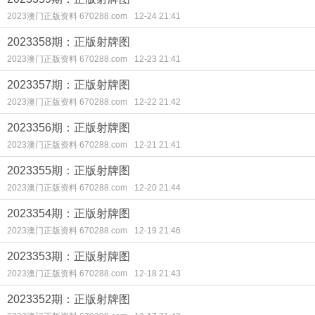
2023澳门正版资料 670288.com
12-24 21:41
2023358期：正版射牌图
2023澳门正版资料 670288.com
12-23 21:41
2023357期：正版射牌图
2023澳门正版资料 670288.com
12-22 21:42
2023356期：正版射牌图
2023澳门正版资料 670288.com
12-21 21:41
2023355期：正版射牌图
2023澳门正版资料 670288.com
12-20 21:44
2023354期：正版射牌图
2023澳门正版资料 670288.com
12-19 21:46
2023353期：正版射牌图
2023澳门正版资料 670288.com
12-18 21:43
2023352期：正版射牌图