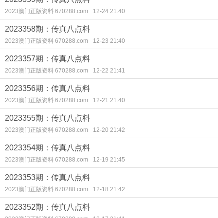
2023澳门正版资料 670288.com
12-24 21:40
2023358期：传真八点料
2023澳门正版资料 670288.com
12-23 21:40
2023357期：传真八点料
2023澳门正版资料 670288.com
12-22 21:41
2023356期：传真八点料
2023澳门正版资料 670288.com
12-21 21:40
2023355期：传真八点料
2023澳门正版资料 670288.com
12-20 21:42
2023354期：传真八点料
2023澳门正版资料 670288.com
12-19 21:45
2023353期：传真八点料
2023澳门正版资料 670288.com
12-18 21:42
2023352期：传真八点料