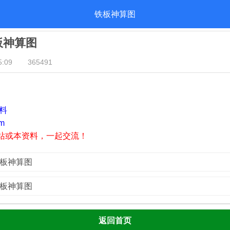
铁板神算图
铁板神算图
:09
365491
资料
m
站或本资料，一起交流！
铁板神算图
铁板神算图
返回首页