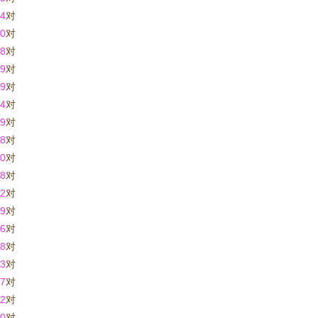
4
对
0
对
8
对
9
对
9
对
4
对
9
对
8
对
0
对
8
对
2
对
9
对
6
对
8
对
3
对
7
对
2
对
0
对