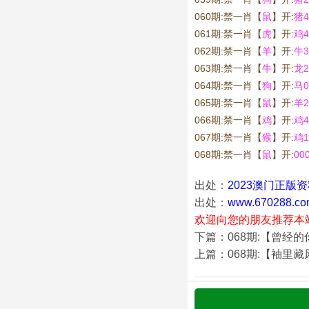
060期:禁一肖
【
鼠
】开:
猪4
061期:禁一肖
【
虎
】开:
鸡4
062期:禁一肖
【
羊
】开:
牛3
063期:禁一肖
【
牛
】开:
龙2
064期:禁一肖
【
狗
】开:
马0
065期:禁一肖
【
鼠
】开:
羊2
066期:禁一肖
【
鸡
】开:
鸡4
067期:禁一肖
【
猴
】开:
鸡1
068期:禁一肖
【
鼠
】开:
00
出处：
2023澳门正版
出处：
www.670288.co
欢迎向您的朋友推荐本
下篇：068期:【曾经
上篇：068期:【袖里