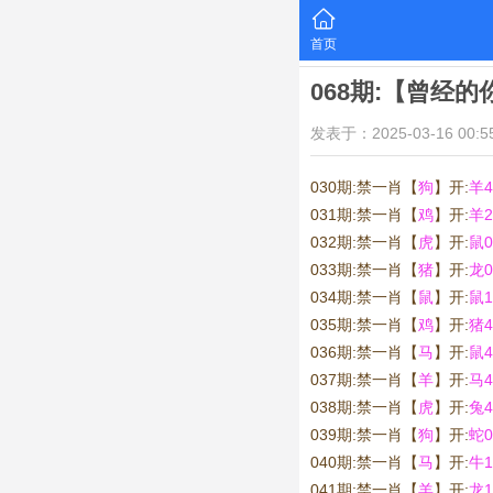
首页
068期:【曾经
发表于：2025-03-16 00:55
030期:禁一肖【
狗
】开:
羊4
031期:禁一肖【
鸡
】开:
羊2
032期:禁一肖【
虎
】开:
鼠0
033期:禁一肖【
猪
】开:
龙0
034期:禁一肖【
鼠
】开:
鼠1
035期:禁一肖【
鸡
】开:
猪4
036期:禁一肖【
马
】开:
鼠4
037期:禁一肖【
羊
】开:
马4
038期:禁一肖【
虎
】开:
兔4
039期:禁一肖【
狗
】开:
蛇0
040期:禁一肖
【
马
】开:
牛1
041期:禁一肖
【
羊
】开:
龙1