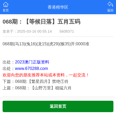
香港精华区
首页
返回
068期：【等候日落】五肖五码
发表于：2025-03-16 00:55:14
5608371
068期
(马13)(兔16)(龙15)(虎29)(猴35)
开:0000准
出处：
2023澳门正版资料
出处：
www.670288.com
欢迎向您的朋友推荐本站或本资料，一起交流！
下篇：068期:【繁星四月】禁绝①肖
上篇：068期：【山野万里】稳猛六肖
返回首页