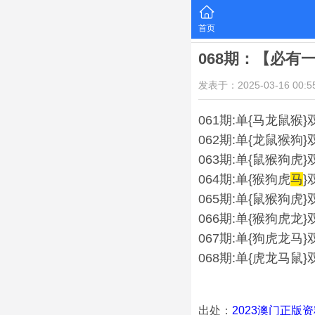
首页
068期：【必有
发表于：2025-03-16 00:55
061期:单{
马龙鼠猴
}
062期:单{
龙鼠猴狗
}
063期:单{
鼠猴狗虎
}
064期:单{
猴狗虎
马
}
065期:单{鼠
猴狗虎
}
066期:单{
猴狗虎龙
}
067期:单{
狗虎龙马
}
068期:单{
虎龙马鼠
}
出处：
2023澳门正版