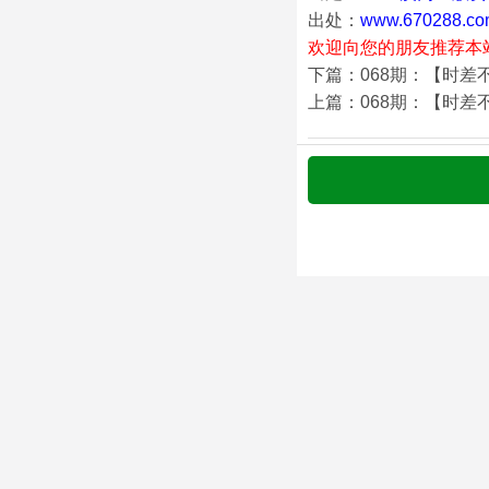
出处：
www.670288.co
欢迎向您的朋友推荐本
下篇：068期：【时差
上篇：068期：【时差