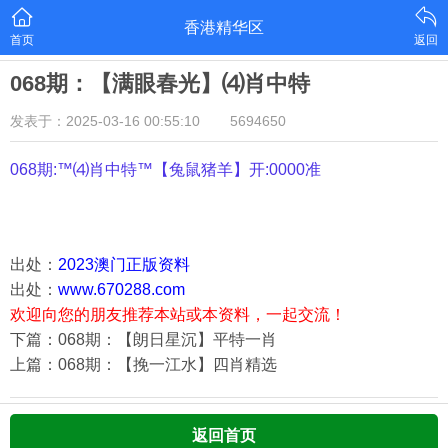
香港精华区
首页
返回
068期：【满眼春光】⑷肖中特
发表于：2025-03-16 00:55:10
5694650
068期:™⑷肖中特™【
兔鼠猪羊
】开:0000准
出处：
2023澳门正版资料
出处：
www.670288.com
欢迎向您的朋友推荐本站或本资料，一起交流！
下篇：068期：【朗日星沉】平特一肖
上篇：068期：【挽一江水】四肖精选
返回首页