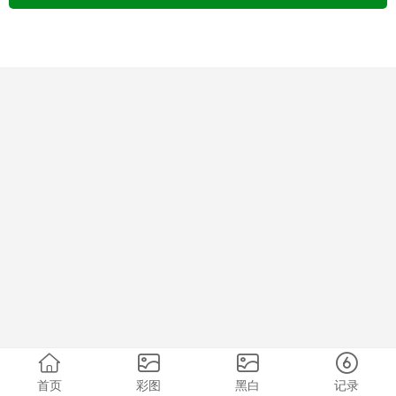
首页
彩图
黑白
记录