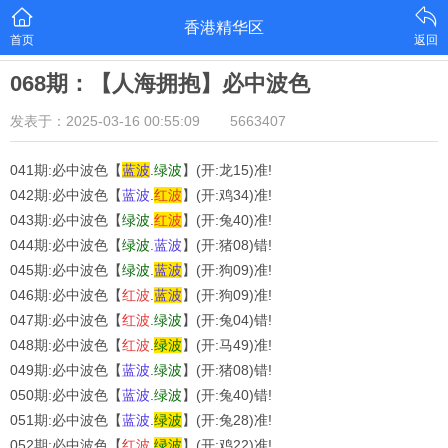
香港精华区
首页
返回
068期：【人海拥抱】必中波色
发表于：2025-03-16 00:55:09
5663407
041期:必中波色【
蓝
波
.
绿
波
】(开:龙15)准!
042期:必中波色【
蓝
波
.
红
波
】(开:鸡34)准!
043期:必中波色【
绿
波
.
红
波
】(开:兔40)准!
044期:必中波色【
绿
波
.
蓝
波
】(开:猪08)错!
045期:必中波色【
绿
波
.
蓝
波
】(开:狗09)准!
046期:必中波色【
红
波
.
蓝
波
】(开:狗09)准!
047期:必中波色【
红
波
.
绿
波
】(开:兔04)错!
048期:必中波色【
红
波
.
绿
波
】(开:马49)准!
049期:必中波色【
蓝
波
.
绿
波
】(开:猪08)错!
050期:必中波色【
蓝
波
.
绿
波
】(开:兔40)错!
051期:必中波色【
蓝
波
.
绿
波
】(开:兔28)准!
052期:必中波色【
红
波
.
绿
波
】(开:鸡22)准!