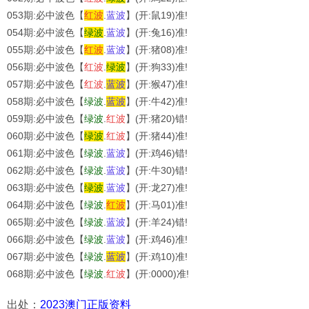
053期:必中波色【
红
波
.
蓝
波
】(开:鼠19)准!
054期:必中波色【
绿
波
.
蓝
波
】(开:兔16)准!
055期:必中波色【
红
波
.
蓝
波
】(开:猪08)准!
056期:必中波色【
红
波
.
绿
波
】(开:狗33)准!
057期:必中波色【
红
波
.
蓝
波
】(开:猴47)准!
058期:必中波色【
绿
波
.
蓝
波
】(开:牛42)准!
059期:必中波色【
绿
波
.
红
波
】(开:猪20)错!
060期:必中波色【
绿
波
.
红
波
】(开:猪44)准!
061期:必中波色【
绿
波
.
蓝
波
】(开:鸡46)错!
062期:必中波色【
绿
波
.
蓝
波
】(开:牛30)错!
063期:必中波色【
绿
波
.
蓝
波
】(开:龙27)准!
064期:必中波色【
绿
波
.
红
波
】(开:马01)准!
065期:必中波色【
绿
波
.
蓝
波
】(开:羊24)错!
066期:必中波色【
绿
波
.
蓝
波
】(开:鸡46)准!
067期:必中波色【
绿
波
.
蓝
波
】(开:鸡10)准!
068期:必中波色【
绿
波
.
红
波
】(开:0000)准!
出处：
2023澳门正版资料