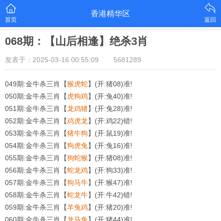
香港精华区
首页
返回
068期：【山后相逢】绝杀3肖
发表于：2025-03-16 00:55:09
5681289
049期:金牛杀三肖【
猴虎蛇
】(开:猪08)准!
050期:金牛杀三肖【
虎狗鸡
】(开:兔40)准!
051期:金牛杀三肖【
龙鸡猪
】(开:兔28)准!
052期:金牛杀三肖【
鸡虎龙
】(开:鸡22)错!
053期:金牛杀三肖【
猪牛狗
】(开:鼠19)准!
054期:金牛杀三肖【
狗虎兔
】(开:兔16)准!
055期:金牛杀三肖【
狗蛇猴
】(开:猪08)准!
056期:金牛杀三肖【
蛇龙鸡
】(开:狗33)准!
057期:金牛杀三肖【
狗马牛
】(开:猴47)准!
058期:金牛杀三肖【
蛇龙牛
】(开:牛42)错!
059期:金牛杀三肖【
羊兔鸡
】(开:猪20)准!
060期:金牛杀三肖【
龙马兔
】(开:猪44)准!