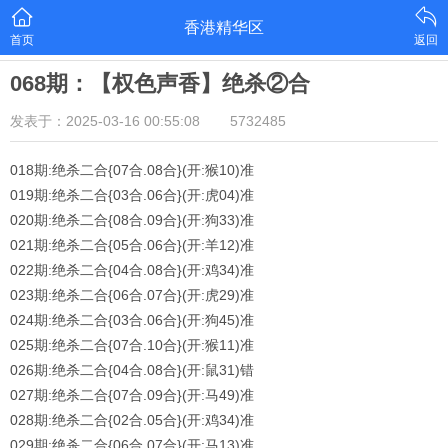
香港精华区
首页
返回
068期：【权色声香】绝杀②合
发表于：2025-03-16 00:55:08
5732485
018期:绝杀二合{07合.08合}(开:猴10)准
019期:绝杀二合{03合.06合}(开:虎04)准
020期:绝杀二合{08合.09合}(开:狗33)准
021期:绝杀二合{05合.06合}(开:羊12)准
022期:绝杀二合{04合.08合}(开:鸡34)准
023期:绝杀二合{06合.07合}(开:虎29)准
024期:绝杀二合{03合.06合}(开:狗45)准
025期:绝杀二合{07合.10合}(开:猴11)准
026期:绝杀二合{04合.08合}(开:鼠31)错
027期:绝杀二合{07合.09合}(开:马49)准
028期:绝杀二合{02合.05合}(开:鸡34)准
029期:绝杀二合{06合.07合}(开:马13)准