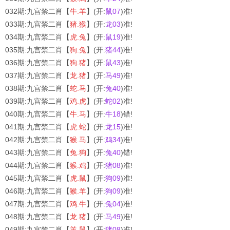
032期:九宫禁二肖【
牛.羊
】(开:
鼠07
)准!
033期:九宫禁二肖【
猪.猴
】(开:
龙03
)准!
034期:九宫禁二肖【
虎.兔
】(开:
鼠19
)准!
035期:九宫禁二肖【
狗.兔
】(开:
猪44
)准!
036期:九宫禁二肖【
狗.猪
】(开:
鼠43
)准!
037期:九宫禁二肖【
龙.猪
】(开:
马49
)准!
038期:九宫禁二肖【
蛇.马
】(开:
兔40
)准!
039期:九宫禁二肖【
鸡.虎
】(开:
蛇02
)准!
040期:九宫禁二肖【
牛.马
】(开:
牛18
)错!
041期:九宫禁二肖【
虎.蛇
】(开:
龙15
)准!
042期:九宫禁二肖【
猴.马
】(开:
鸡34
)准!
043期:九宫禁二肖【
兔.狗
】(开:
兔40
)错!
044期:九宫禁二肖【
猴.鸡
】(开:
猪08
)准!
045期:九宫禁二肖【
虎.鼠
】(开:
狗09
)准!
046期:九宫禁二肖【
猴.羊
】(开:
狗09
)准!
047期:九宫禁二肖【
鸡.牛
】(开:
兔04
)准!
048期:九宫禁二肖【
龙.猪
】(开:
马49
)准!
049期:九宫禁二肖【
羊.鼠
】(开:
猪08
)准!