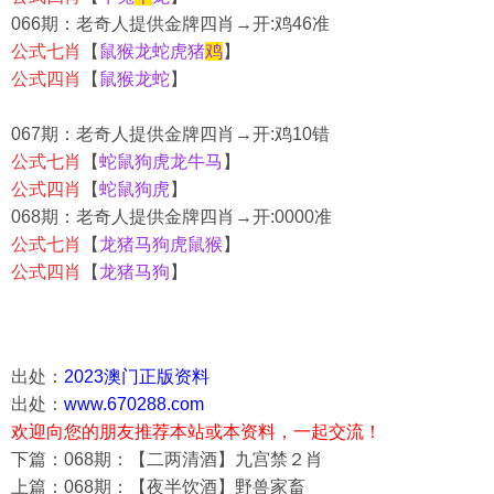
066期：老奇人提供金牌四肖→开:鸡46准
公式七肖
【
鼠猴龙蛇虎猪
鸡
】
公式四肖
【
鼠猴龙蛇
】
067期：老奇人提供金牌四肖→开:鸡10错
公式七肖
【
蛇鼠狗虎龙牛马
】
公式四肖
【
蛇鼠狗虎
】
068期：老奇人提供金牌四肖→开:0000准
公式七肖
【
龙猪马狗虎鼠猴
】
公式四肖
【
龙猪马狗
】
出处：
2023澳门正版资料
出处：
www.670288.com
欢迎向您的朋友推荐本站或本资料，一起交流！
下篇：068期：【二两清酒】九宫禁２肖
上篇：068期：【夜半饮酒】野兽家畜