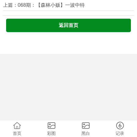
上篇：068期：【森林小贩】一波中特
返回首页
首页
彩图
黑白
记录