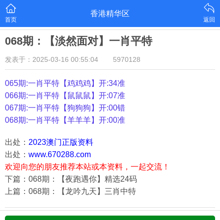
香港精华区
首页
返回
068期：【淡然面对】一肖平特
发表于：2025-03-16 00:55:04
5970128
065期:一肖平特【鸡鸡鸡】开:34准
066期:一肖平特【鼠鼠鼠】开:07准
067期:一肖平特【狗狗狗】开:00错
068期:一肖平特【羊羊羊】开:00准
出处：
2023澳门正版资料
出处：
www.670288.com
欢迎向您的朋友推荐本站或本资料，一起交流！
下篇：068期：【夜跑遇你】精选24码
上篇：068期：【龙吟九天】三肖中特