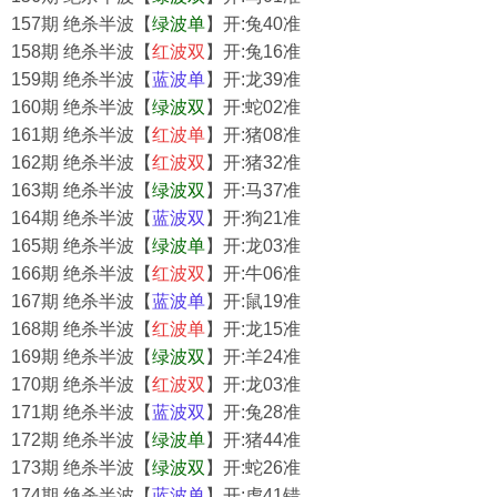
157期 绝杀半波【
绿波单
】开:兔40准
158期 绝杀半波【
红波双
】开:兔16准
159期 绝杀半波【
蓝波单
】开:龙39准
160期 绝杀半波【
绿波双
】开:蛇02准
161期 绝杀半波【
红波单
】开:猪08准
162期 绝杀半波【
红波
双
】开:猪32准
163期 绝杀半波【
绿波双
】开:马37准
164期 绝杀半波【
蓝波双
】开:狗21准
165期 绝杀半波【
绿波单
】开:龙03准
166期 绝杀半波【
红波双
】开:牛06准
167期 绝杀半波【
蓝波单
】开:鼠19准
168期 绝杀半波【
红波单
】开:龙15准
169期 绝杀半波【
绿波双
】开:羊24准
170期 绝杀半波【
红波
双
】开:龙03准
171期 绝杀半波【
蓝波双
】开:兔28准
172期 绝杀半波【
绿波单
】开:猪44准
173期 绝杀半波【
绿波双
】开:蛇26准
174期 绝杀半波【
蓝波单
】开:虎41错