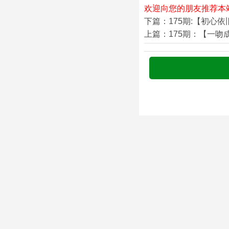
欢迎向您的朋友推荐本
下篇：175期:【初心
上篇：175期：【一吻