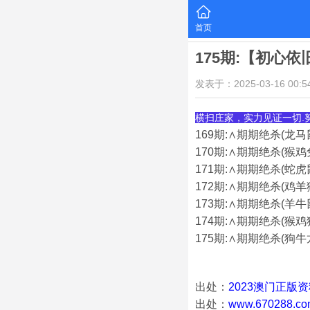
首页
175期:【初心
发表于：2025-03-16 00:54
横扫庄家，实力见证一切.
169期:∧期期绝杀(龙马
170期:∧期期绝杀(猴鸡
171期:∧期期绝杀(蛇虎
172期:∧期期绝杀(鸡羊
173期:∧期期绝杀(羊牛
174期:∧期期绝杀(猴鸡
175期:∧期期绝杀(狗牛
出处：
2023澳门正版
出处：
www.670288.co