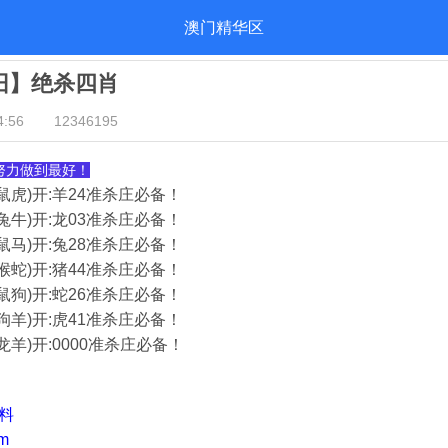
澳门精华区
依旧】绝杀四肖
:56
12346195
努力做到最好！
鼠虎)开:羊24准杀庄必备
！
兔牛)开:龙03准杀庄必备
！
鼠马)开:兔28准杀庄必备
！
猴蛇)开:猪44准杀庄必备
！
鼠狗)开:蛇26准杀庄必备
！
狗羊)开:虎41准杀庄必备
！
龙羊)开:0000准杀庄必备
！
资料
m