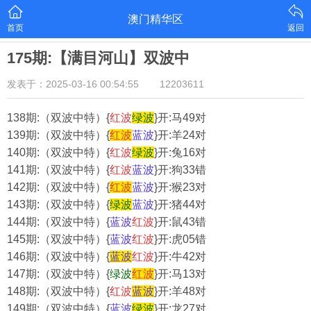
澳门精华区
首页
返回
175期:【满目河山】双波中
发表于：2025-03-16 00:54:55
12203611
138期:（双波中特）{
红
波
绿
波
}开:马49对
139期:（双波中特）{
红
波
蓝
波
}开:羊24对
140期:（双波中特）{
红
波
绿
波
}开:兔16对
141期:（双波中特）{
红
波
蓝
波
}开:狗33错
142期:（双波中特）{
红
波
蓝
波
}开:猴23对
143期:（双波中特）{
绿
波
蓝
波
}开:猪44对
144期:（双波中特）{
蓝
波
红
波
}开:鼠43错
145期:（双波中特）{
蓝
波
红
波
}开:虎05错
146期:（双波中特）{
蓝
波
红
波
}开:牛42对
147期:（双波中特）{
绿
波
红
波
}开:马13对
148期:（双波中特）{
红
波
蓝
波
}开:羊48对
149期:（双波中特）{
蓝
波
绿
波
}开:龙27对