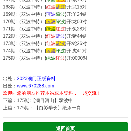
168期:（双波中特）{
红
波
蓝
波
}开:龙15对
169期:（双波中特）{
蓝
波
绿
波
}开:羊24错
170期:（双波中特）{
蓝
波
绿
波
}开:龙03对
171期:（双波中特）{
绿
波
红
波
}开:兔28对
172期:（双波中特）{
红
波
蓝
波
}开:猪44错
173期:（双波中特）{
红
波
蓝
波
}开:蛇26对
174期:（双波中特）{
蓝
波
绿
波
}开:虎41对
175期:（双波中特）{
绿
波
红
波
}开:0000对
出处：
2023澳门正版资料
出处：
www.670288.com
欢迎向您的朋友推荐本站或本资料，一起交流！
下篇：175期:【满目河山】双波中
上篇：175期：【白衫学长】绝杀一肖
返回首页