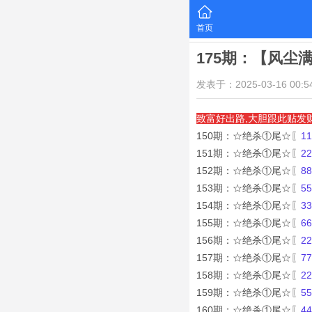
首页
175期：【风尘
发表于：2025-03-16 00:54
致富好出路,大胆跟此贴发
150期：☆绝杀①尾☆〖
11
151期：☆绝杀①尾☆〖
22
152期：☆绝杀①尾☆〖
88
153期：☆绝杀①尾☆〖
55
154期：☆绝杀①尾☆〖
33
155期：☆绝杀①尾☆〖
66
156期：☆绝杀①尾☆〖
22
157期：☆绝杀①尾☆〖
77
158期：☆绝杀①尾☆〖
22
159期：☆绝杀①尾☆〖
55
160期：☆绝杀①尾☆〖
44