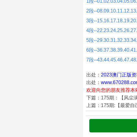
1段--01.02.03.04.05.06
2段--08.09.10.11.12.13
3段--15.16.17.18.19.20
4段--22.23.24.25.26.27
5段--29.30.31.32.33.34
6段--36.37.38.39.40.41
7段--43.44.45.46.47.48
出处：
2023澳门正版
出处：
www.670288.co
欢迎向您的朋友推荐本
下篇：175期：【风尘
上篇：175期:【最爱