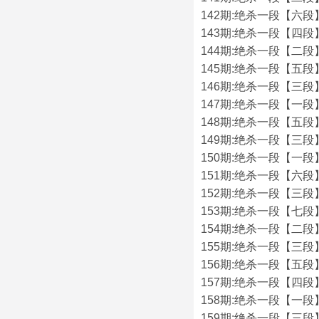
142期:绝杀一段【六段
143期:绝杀一段【四段
144期:绝杀一段【二段
145期:绝杀一段【五段
146期:绝杀一段【三段
147期:绝杀一段【一段
148期:绝杀一段【五段
149期:绝杀一段【三段
150期:绝杀一段【一段
151期:绝杀一段【六段
152期:绝杀一段【三段
153期:绝杀一段【七段
154期:绝杀一段【二段
155期:绝杀一段【三段
156期:绝杀一段【五段
157期:绝杀一段【四段
158期:绝杀一段【一段
159期:绝杀一段【三段