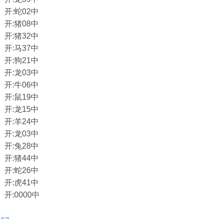
】开:蛇02中
】开:猪08中
】开:猪32中
】开:马37中
】开:狗21中
】开:龙03中
】开:牛06中
】开:鼠19中
】开:龙15中
】开:羊24中
】开:龙03中
】开:兔28中
】开:猪44中
】开:蛇26中
】开:虎41中
开:0000中