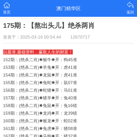
澳门精华区
首页
返回
175期：【熬出头儿】绝杀两肖
发表于：2025-03-16 00:54:44
12670717
以最准,最稳资料，赢取人生的财富！
152期：(绝杀二肖)✺猴牛✺开：狗45准
153期：(绝杀二肖)✺羊兔✺开：虎41准
154期：(绝杀二肖)✺龙鼠✺开：虎41准
155期：(绝杀二肖)✺兔蛇✺开：鼠07准
156期：(绝杀二肖)✺蛇猪✺开：马01准
157期：(绝杀二肖)✺猪羊✺开：兔40准
158期：(绝杀二肖)✺兔鼠✺开：兔16错
159期：(绝杀二肖)✺龙鸡✺开：龙39错
160期：(绝杀二肖)✺猴龙✺开：蛇02准
161期：(绝杀二肖)✺兔虎✺开：猪08准
162期：(绝杀二肖)✺马狗✺开：猪32准