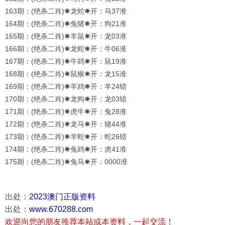
163期：(绝杀二肖)✺龙蛇✺开：马37准
164期：(绝杀二肖)✺兔猪✺开：狗21准
165期：(绝杀二肖)✺羊鼠✺开：龙03准
166期：(绝杀二肖)✺龙蛇✺开：牛06准
167期：(绝杀二肖)✺牛鸡✺开：鼠19准
168期：(绝杀二肖)✺鼠猴✺开：龙15准
169期：(绝杀二肖)✺羊鸡✺开：羊24错
170期：(绝杀二肖)✺龙狗✺开：龙03错
171期：(绝杀二肖)✺虎牛✺开：兔28准
172期：(绝杀二肖)✺龙马✺开：猪44准
173期：(绝杀二肖)✺羊蛇✺开：蛇26错
174期：(绝杀二肖)✺兔鸡✺开：虎41准
175期：(绝杀二肖)✺兔马✺开：0000准
出处：
2023澳门正版资料
出处：
www.670288.com
欢迎向您的朋友推荐本站或本资料，一起交流！