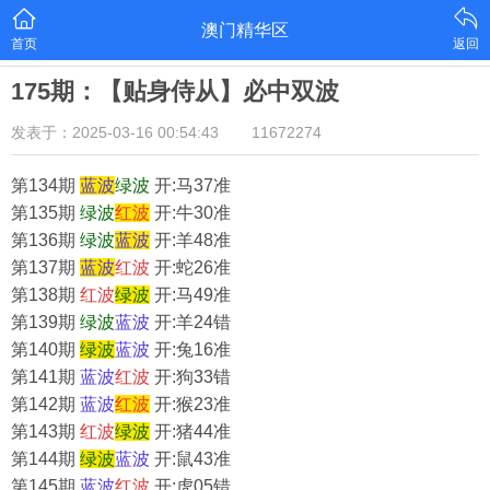
澳门精华区
首页
返回
175期：【贴身侍从】必中双波
发表于：2025-03-16 00:54:43
11672274
第134期
蓝
波
绿
波
开:马37准
第135期
绿
波
红波
开:牛30准
第136期
绿
波
蓝
波
开:羊48准
第137期
蓝
波
红波
开:蛇26准
第138期
红波
绿
波
开:马49准
第139期
绿
波
蓝
波
开:羊24错
第140期
绿
波
蓝
波
开:兔16准
第141期
蓝
波
红波
开:狗33错
第142期
蓝
波
红波
开:猴23准
第143期
红波
绿
波
开:猪44准
第144期
绿
波
蓝
波
开:鼠43准
第145期
蓝
波
红波
开:虎05错