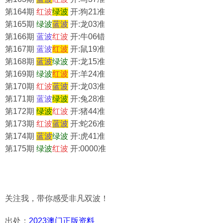
第164期
红波
绿
波
开:狗21准
第165期
绿
波
蓝
波
开:龙03准
第166期
蓝
波
红波
开:牛06错
第167期
蓝
波
红波
开:鼠19准
第168期
蓝
波
绿
波
开:龙15准
第169期
绿
波
红波
开:羊24准
第170期
红波
蓝
波
开:龙03准
第171期
蓝
波
绿
波
开:兔28准
第172期
绿
波
红波
开:猪44准
第173期
红波
蓝
波
开:蛇26准
第174期
蓝
波
绿
波
开:虎41准
第175期
绿
波
红波
开:0000准
关注我，带你感受非凡双波！
出处：
2023澳门正版资料